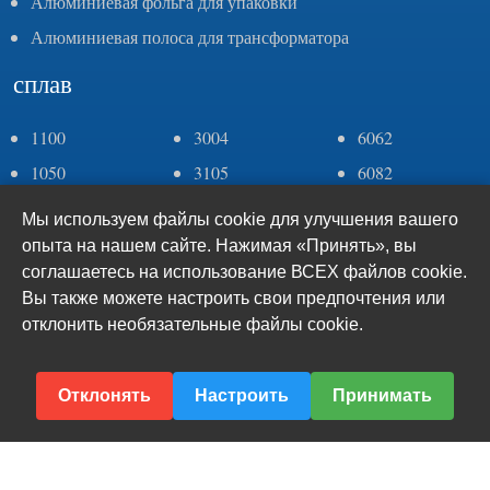
Алюминиевая фольга для упаковки
Алюминиевая полоса для трансформатора
сплав
1100
3004
6062
1050
3105
6082
1060
4043
6063
Мы используем файлы cookie для улучшения вашего
1070
4006
6005
опыта на нашем сайте. Нажимая «Принять», вы
соглашаетесь на использование ВСЕХ файлов cookie.
1235
5083
7075
Вы также можете настроить свои предпочтения или
2a11
5052
8011
отклонить необязательные файлы cookie.
2a12
5005
8079
2024
5182
8006
Отклонять
Настроить
Принимать
3003
6061