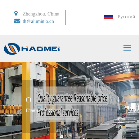
Zhengzhou, China
Русский
th@aluminio.cn
О
Главная
О