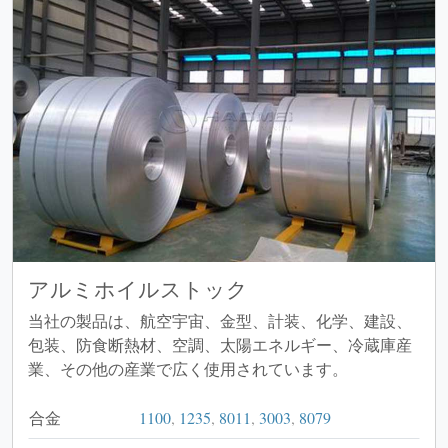
アルミホイルストック
当社の製品は、航空宇宙、金型、計装、化学、建設、
包装、防食断熱材、空調、太陽エネルギー、冷蔵庫産
業、その他の産業で広く使用されています。
合金
1100
,
1235
,
8011
,
3003
,
8079