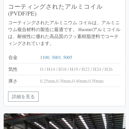
コーティングされたアルミコイル
(PVDF/PE)
コーティングされたアルミニウム コイルは、アルミニ
ウム複合材料の製造に最適です。 Haomeiアルミコイル
は、耐候性に優れた高品質のフッ素樹脂塗料でコーテ
ィングされています。
合金
1100
,
3003
,
5005
気性
O / H14 / H18 / H19 / H22 / H24 / H26
厚さ
0.25mm,0.30mm,0.40mm,0.50mm
詳細を見る