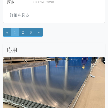
厚さ
0.005-0.2mm
詳細を見る
«
1
2
3
»
応用