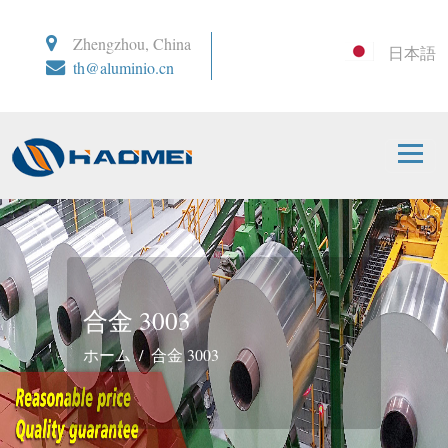
Zhengzhou, China
日本語
th@aluminio.cn
合金 3003
ホーム
合金 3003