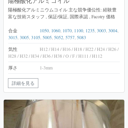
陽極酸化アルミコイル
陽極酸化アルミニウムコイル 主な競争優位性: 経験豊
富な技術スタッフ , 保証/保証, 国際承認 , Facotry 価格
合金
1050
,
1060
,
1070
,
1100
,
1235
,
3003
,
3004
,
3015
,
3005
,
3105
,
5005
,
5052
,
5757
,
5083
気性
H12 / H14 / H16 / H18 / H22 / H24 / H26 /
H28 / H32 / H34 / H36 / H38 / O / F / H111 / H112
厚さ
1-3mm
詳細を見る