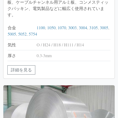
板、ケーブルチャンネル用アルミ板、コンメスティッ
クパッキン、電気製品などに幅広く使用されていま
す。
合金
1100
,
1050
,
1070
,
3003
,
3004
,
3105
,
3005
,
5005
,
5052
,
5754
気性
O / H24 / H18 / H111 / H14
厚さ
0.3-3mm
詳細を見る