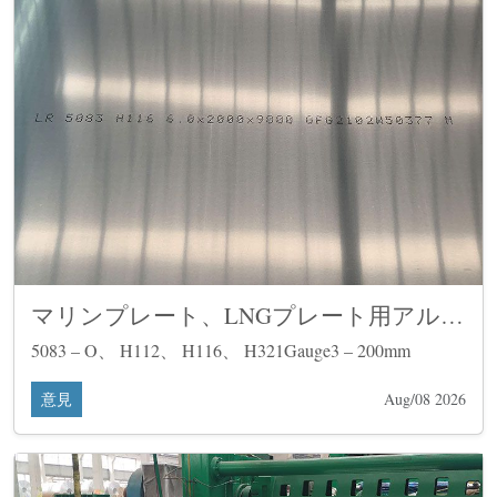
マリンプレート、LNGプレート用アルミ
シート
5083 – O、 H112、 H116、 H321Gauge3 – 200mm
意見
Aug/08 2026