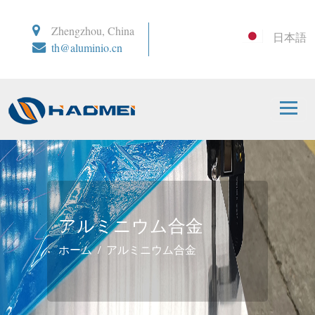
Zhengzhou, China
日本語
th@aluminio.cn
アルミニウム合金
ホーム
アルミニウム合金