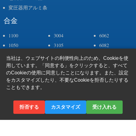
変圧器用アルミ条
合金
1100
3004
6062
1050
3105
6082
1060
4043
6063
当社は、ウェブサイトの利便性向上のため、Cookieを使
1070
4006
6005
用しています。「同意する」をクリックすると、すべて
のCookieの使用に同意したことになります。また、設定
1235
5083
7075
をカスタマイズしたり、不要なCookieを拒否したりする
2a11
5052
8011
こともできます。
2a12
5005
8079
2024
5182
8006
拒否する
カスタマイズ
受け入れる
3003
6061