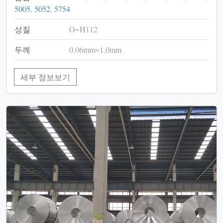
5005
,
5052
,
5754
성질
O~H112
두께
0.06mm~1.0mm
세부 정보보기