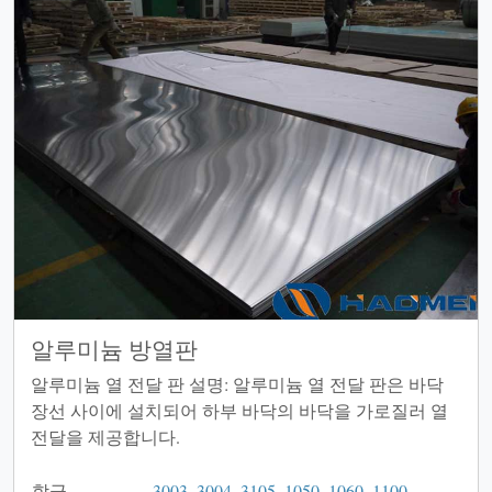
알루미늄 방열판
알루미늄 열 전달 판 설명: 알루미늄 열 전달 판은 바닥
장선 사이에 설치되어 하부 바닥의 바닥을 가로질러 열
전달을 제공합니다.
합금
3003
,
3004
,
3105
,
1050
,
1060
,
1100