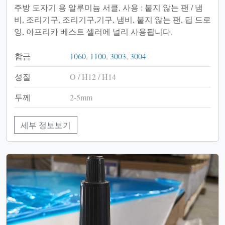
주방 도자기 용 알루미늄 서클, 사용 : 붙지 않는 팬 / 냄
비, 조리기구, 조리기구,기구, 냄비, 붙지 않는 팬, 딥 드로
잉, 아프리카 베스트 셀러에 널리 사용됩니다.
합금
1060
,
1100
,
3003
,
3004
성질
O / H12 / H14
두께
2-5mm
세부 정보보기