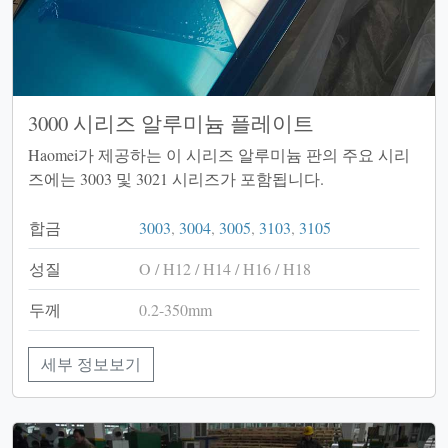
3000 시리즈 알루미늄 플레이트
Haomei가 제공하는 이 시리즈 알루미늄 판의 주요 시리
즈에는 3003 및 3021 시리즈가 포함됩니다.
합금
3003
,
3004
,
3005
,
3103
,
3105
성질
O / H12 / H14 / H16 / H18
두께
0.2-350mm
세부 정보보기