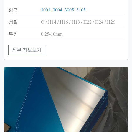
합금
3003
,
3004
,
3005
,
3105
성질
O / H14 / H16 / H18 / H22 / H24 / H26
두께
0.25-10mm
세부 정보보기