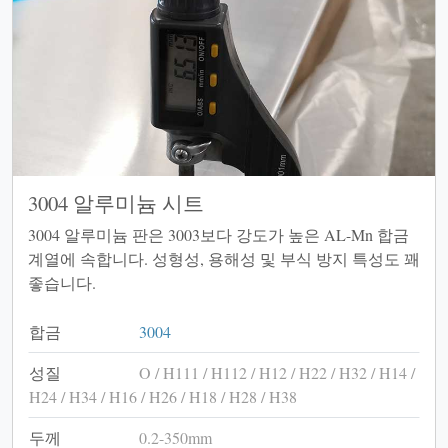
3004 알루미늄 시트
3004 알루미늄 판은 3003보다 강도가 높은 AL-Mn 합금
계열에 속합니다. 성형성, 용해성 및 부식 방지 특성도 꽤
좋습니다.
합금
3004
성질
O / H111 / H112 / H12 / H22 / H32 / H14 /
H24 / H34 / H16 / H26 / H18 / H28 / H38
두께
0.2-350mm