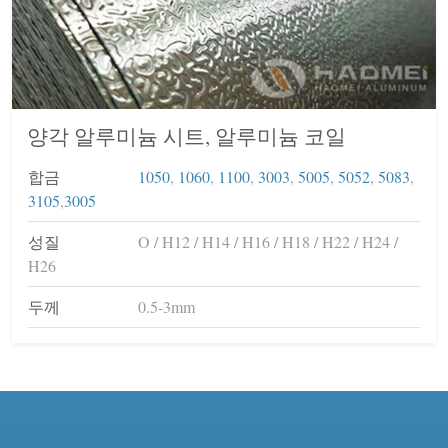
양각 알루미늄 시트, 알루미늄 코일
합금
1050
,
1060
,
1100
,
3003
,
5005
,
5052
,
5083
,
3105
,
3005
성질
O / H12 / H14 / H16 / H18 / H22 / H24 /
H26
두께
0.5-3mm