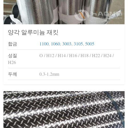
양각 알루미늄 재킷
합금
1100
,
1060
,
3003
,
3105
,
5005
성질
O / H12 / H14 / H16 / H18 / H22 / H24 /
H26
두께
0.3-1.2mm