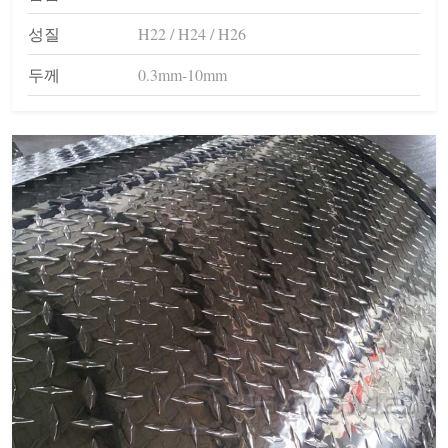
성질
H22 / H24 / H26
두께
0.3mm-10mm